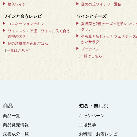
輸入ワイン
登美の丘ワイナリー通信
ワインと合うレシピ
ワインとチーズ
コロネーションチキン
夏野菜と2種チーズの電子レンジ 
クサレ
ワインスクエア流、ワインに良く合う
青柳のヌタ
そら豆と新じゃがとフェタチーズ
かいサラダ
鮎の洋風炊き込みごはん
プーティン
［
一覧はこちら
］
［
一覧はこちら
］
商品
知る・楽しむ
商品一覧
キャンペーン
商品発売情報
工場見学
栄養成分一覧
お料理・お酒レシピ