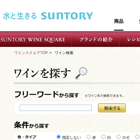
このページの本文へ移動
商品
ワインスクエアTOP
>
ワイン検索
指定しない
赤
白
ロゼ